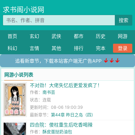
求书阁小说网
搜索
首页
玄幻
武侠
都市
历史
网游
科幻
言情
其他
排行
完本
登录
↓↓↓
追看新章节，下载本站客户端无广告APP
网游小说列表
不对劲！大佬失忆后更爱发疯了！
作者：
南书芸
状态：连载
更新时间：08-06 19:00:39
最新章节：
第44章 昨日之岛（四）
四合院：傻柱重生后吃香喝辣
作者：
酥皮蛋挞奶油包