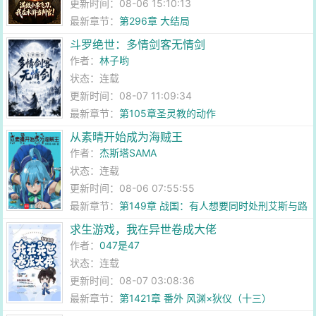
更新时间：08-06 15:10:13
最新章节：
第296章 大结局
斗罗绝世：多情剑客无情剑
作者：
林子哟
状态：连载
更新时间：08-07 11:09:34
最新章节：
第105章圣灵教的动作
从素晴开始成为海贼王
作者：
杰斯塔SAMA
状态：连载
更新时间：08-06 07:55:55
最新章节：
第149章 战国：有人想要同时处刑艾斯与路
飞。卡普：？？？
求生游戏，我在异世卷成大佬
作者：
047是47
状态：连载
更新时间：08-07 03:08:36
最新章节：
第1421章 番外 风渊×狄仪（十三）