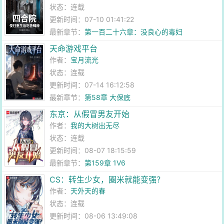
状态：连载
更新时间：07-10 01:41:22
最新章节：
第一百二十六章：没良心的毒妇
天命游戏平台
作者：
宝月流光
状态：连载
更新时间：07-14 16:12:58
最新章节：
第58章 大保底
东京：从假冒男友开始
作者：
我的大树出无尽
状态：连载
更新时间：08-07 18:15:59
最新章节：
第159章 1V6
CS：转生少女，圈米就能变强？
作者：
天外天的春
状态：连载
更新时间：08-06 13:49:08