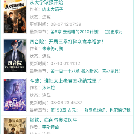
从大学球探开始
作者：
肉末大茄子
状态：连载
更新时间：08-07 12:07:39
最新章节：
第8章 去他喵的2010计划！（加更求月
票！）
四合院：开局三拳打碎众禽享福梦！
作者：
未来仍可期
状态：连载
更新时间：07-10 01:41:12
最新章节：
第一百一十八章 搬入新家，置办家具！
斗破：谁把太上老君塞我纳戒里了
作者：
沐沐蛇
状态：连载
更新时间：08-06 23:45:37
最新章节：
第153章 古元：一群臭鱼烂虾，也配惦记我
女儿？落难的凤清儿
钢铁，病菌与奥法医生
作者：
李斯特菌