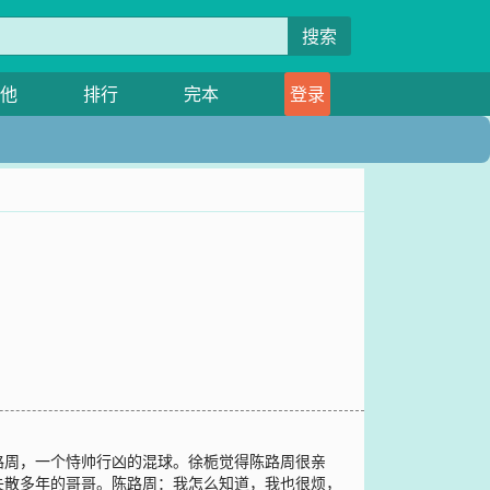
搜索
他
排行
完本
登录
路周，一个恃帅行凶的混球。徐栀觉得陈路周很亲
失散多年的哥哥。陈路周：我怎么知道，我也很烦，