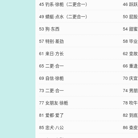
45 钓系·徐栀（二更合一）
46 跃
49 蜻蜓·点水（二更合一）
50 屁股
53 狗·东西
54 甜
57 特别·差劲
58 毕
61 来日·方长
62 变
65 二更·合一
66 重
69 自信·徐栀
70 庆
73 二更·合一
74 男
77 女朋友·徐栀
78 吹
81 爱都·爱了
82 到
85 忠犬·八公
86 查皮