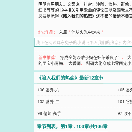
明明有男朋友。文案废。排雷：沙雕，慢热，群像
红书等等的书中相关引用歌曲的评论区以及跟我文不
您要是觉得《
陷入我们的热恋
》还不错的话请不要
其它作品：
入局
/
他从火光中走来
/
新书推荐：
穿成全能沙雕亲妈在娃综杀疯了！
、
大
的团宝小青梅
、
大香师
、
科研大佬穿成七零团宠小
《陷入我们的热恋》最新12章节
106 番外·六
105 番
102 番外·二
101 
98 偷师·高手
97 收
章节列表，第1章~ 100章/共106章