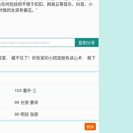
去任何包括但不限于扣扣、网易云等音乐、抖音、小
对我的女孩有偏见。”
复制分享
首富
、
藏不住了！奸臣家的小团宠她有读心术
、
殿下
103 番外·三
99 光很·要命
95 明目·张胆
倒序