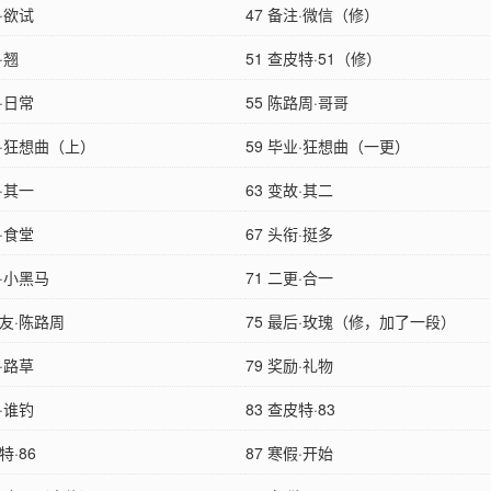
跃·欲试
47 备注·微信（修）
·翘
51 查皮特·51（修）
蜜·日常
55 陈路周·哥哥
业·狂想曲（上）
59 毕业·狂想曲（一更）
故·其一
63 变故·其二
逢·食堂
67 头衔·挺多
宜·小黑马
71 二更·合一
朋友·陈路周
75 最后·玫瑰（修，加了一段）
牛·路草
79 奖励·礼物
底·谁钓
83 查皮特·83
特·86
87 寒假·开始