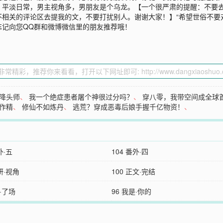
，平淡日常，男主视角多，男朋友是个乌龙。【一个很严肃的提醒：不要
相关的评论区去提我的文，不要打扰别人。谢谢大家！】“希望世俗不要
忘记向您QQ群和微博微信里的朋友推荐哦！
降头师
、
我一个绝症患者屠个神很过分吗？
、
穿八零，我带空间成全球
作精
、
修仙不如炼丹
、
逃荒？穿成恶毒后娘手握千亿物资！
、
外·五
104 番外·四
谷妍·视角
100 正文·完结
不·了场
96 我是·你的