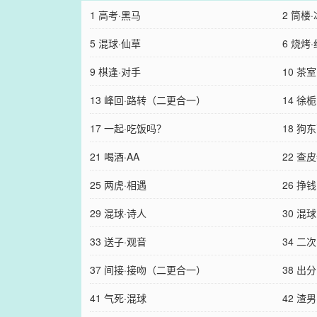
1 高考·黑马
2 筒楼
5 混球·仙草
6 烧烤
9 棋逢·对手
10 茶
13 峰回·路转（二更合一）
14 徐栀
17 一起·吃饭吗？
18 狗
21 喝酒·AA
22 查皮
25 两虎·相遇
26 挣
29 混球·诗人
30 混
33 送子·观音
34 二
37 间接·接吻（二更合一）
38 出
41 气死·混球
42 渣