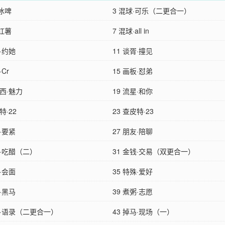
·冰啤
3 混球·可乐（二更合一）
·红薯
7 混球·all in
室·约她
11 谈胥·撞见
·Cr
15 画板·怼弟
东西·魅力
19 流星·和你
特·22
23 查皮特·23
钱·要紧
27 朋友·陪聊
球·吃醋（二）
31 金钱·交易（双更合一）
次·会面
35 特殊·爱好
分·黑马
39 煮粥·志愿
男·语录（二更合一）
43 掉马·现场（一）