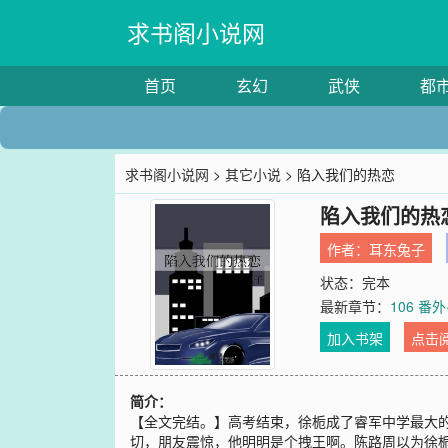
求书阁小说网
首页
玄幻
武侠
都
求书阁小说网
>
其它小说
> 陷入我们的热恋
陷入我们的热
作者：
耳东兔子
状态：完本
最新章节：
106 番外
加入书架
点击
简介：
【全文完结。】高考结束，徐栀成了睿军中学最大
切，朋友震惊，他明明是个拽王啊。陈路周以为徐