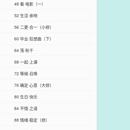
48 看·电影（一）
52 生涩·亲吻
56 二更·合一（小修）
60 毕业·狂想曲（下）
64 荡·秋千
68 一起·上课
72 等候·召唤
76 确定·心意（大修）
80 生日·快乐
84 不情·之请
88 情绪·稳定（修）