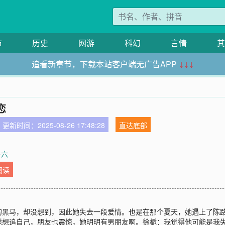
市
历史
网游
科幻
言情
其
追看新章节，下载本站客户端无广告APP
↓↓↓
恋
更新时间：2025-08-26 17:48:28
直达底部
·六
阅读
的黑马，却没想到，因此她失去一段爱情。也是在那个夏天，她遇上了陈
栀想追自己，朋友也震惊，她明明有男朋友啊。徐栀：我觉得他可能是我