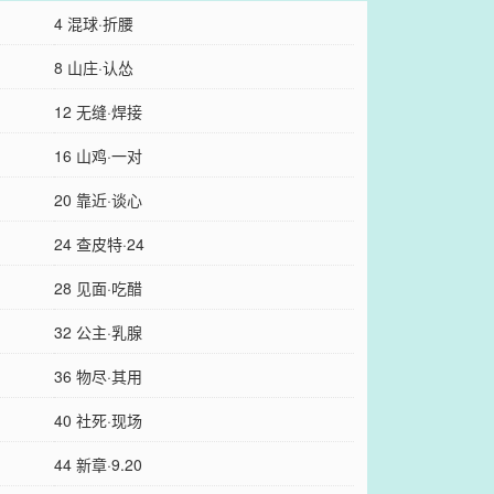
4 混球·折腰
8 山庄·认怂
12 无缝·焊接
16 山鸡·一对
20 靠近·谈心
24 查皮特·24
28 见面·吃醋
32 公主·乳腺
36 物尽·其用
40 社死·现场
44 新章·9.20