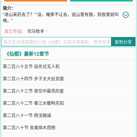
简介：
“进山采药去了？”“没，俺爹不让去，说山里有狼，到夜里就叫
唤。”
您要是觉得《
仙都
》还不错的话请不要忘记向您QQ群和微博微信里的
其它作品：
司马牧羊
/
朋友推荐哦！
复制分享
《仙都》最新12章节
第二百八十五节 自杀式无人机
第二百八十四节 步子太大扯到蛋
第二百八十三节 夜空中最亮的星
第二百八十二节 春江水暖鸭先知
第二百八十一节 倒戈输诚
第二百八十节 良禽择木而栖