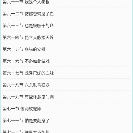
第六十一节 我是个大老粗
第六十二节 仿佛苍蝇见了血
第六十三节 也是被吸干的命
第六十四节 昆仑支脉接天岭
第六十五节 冬猎的安排
第六十六节 不必如此做戏
第六十七节 龙泽巴蛇的血脉
第六十八节 六头铁背狼妖
第六十九节 有些怀念鬼门渊
第七十节 偷两枚蛇卵
第七十一节 怕是要翻身了
第七十二节 往事并不如烟