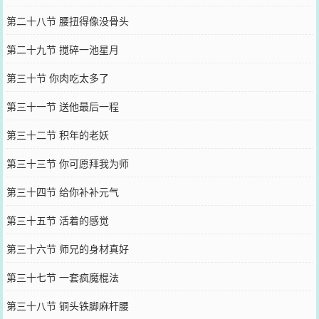
第二十八节 腰扭得像没骨头
第二十九节 搅碎一池星月
第三十节 你肉吃太多了
第三十一节 送他最后一程
第三十二节 积年的老妖
第三十三节 你可愿拜我为师
第三十四节 给你补补元气
第三十五节 活着的感觉
第三十六节 师兄的身材真好
第三十七节 一套疯魔棍法
第三十八节 铜头铁脚麻杆腰