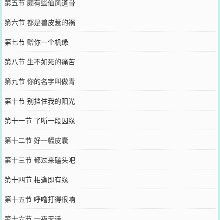
第五节 颇有些仙风道骨
第六节 都是兽皮惹的祸
第七节 赠你一个机缘
第八节 生不如死的痛苦
第九节 你的名字叫做青
第十节 别挡住我的阳光
第十一节 了断一段因缘
第十二节 好一幅皮囊
第十三节 都过来磕头吧
第十四节 相逢即有缘
第十五节 呼噜打得很响
第十六节 一夜无话