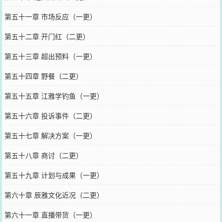
第五十一章 市场反应（一更）
第五十二章 开门红（二更）
第五十三章 超出预料（一更）
第五十四章 野餐（二更）
第五十五章 江雅学钓鱼（一更）
第五十六章 投诉事件（二更）
第五十七章 解决方案（一更）
第五十八章 商讨（二更）
第五十九章 计划与成果（一更）
第六十章 辰雅文化近况（二更）
第六十一章 直播带货（一更）