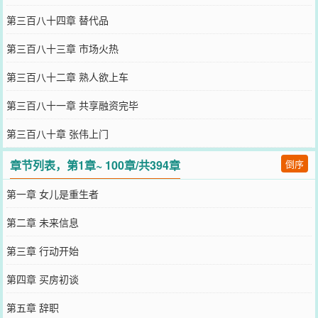
第三百八十四章 替代品
第三百八十三章 市场火热
第三百八十二章 熟人欲上车
第三百八十一章 共享融资完毕
第三百八十章 张伟上门
章节列表，第1章~ 100章/共394章
倒序
第一章 女儿是重生者
第二章 未来信息
第三章 行动开始
第四章 买房初谈
第五章 辞职