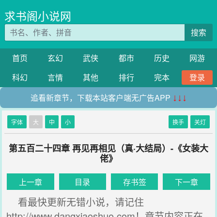
求书阁小说网
搜索
首页
玄幻
武侠
都市
历史
网游
科幻
言情
其他
排行
完本
登录
追看新章节，下载本站客户端无广告APP
↓↓↓
字体
大
中
小
换手
关灯
第五百二十四章 再见再相见（真·大结局）-《女装大
佬》
上一章
目录
存书签
下一章
看最快更新无错小说，请记住
http://www.dangxiaoshuo.com！章节内容正在